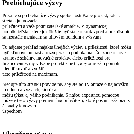
Prebiehajúce výzvy
Prezrite si prebiehajúce výzvy spoločnosti Kape projekt, kde sa
stretávajú inovácie,
príležitosti a vaše podnikateľské ambície. V dynamickej
podnikateľskej sfére je dôležité byť stále o krok vpred a prispôsobiť
sa neustále meniacim sa trhovým trendom a výzvam.
Tu nájdete prehľad najaktuálnejších výziev a príležitostí, ktoré môžu
byť kľúčové pre rast a rozvoj vášho podnikania. Či už ide o nové
grantové schémy, inovačné projekty, alebo príležitosti pre
financovanie, my v Kape projekt sme tu, aby sme vám pomohli
identifikovať a využiť
tieto príležitosti na maximum.
Sledujte túto stránku pravidelne, aby ste boli v obraze o najnovších
trendoch a výzvach, ktoré sa
môžu týkať aj vášho podnikania. S našou expertnou pomocou
môžete tieto výzvy premeniť na príležitosti, ktoré posunú váš biznis
či snahy k novým
úspechom.
Ukončené výzvy