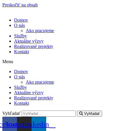
Preskočiť na obsah
Domov
O nás
Ako pracujeme
Služby
Aktuálne výzvy
Realizované projekty
Kontakt
Menu
Domov
O nás
Ako pracujeme
Služby
Aktuálne výzvy
Realizované projekty
Kontakt
Vyhľadať
Vyhľadať
cebook
Instagram
Linkedin