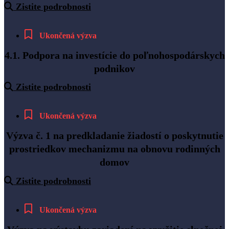
Zistite podrobnosti
Ukončená výzva
4.1. Podpora na investície do poľnohospodárskych
podnikov
Zistite podrobnosti
Ukončená výzva
Výzva č. 1 na predkladanie žiadostí o poskytnutie
prostriedkov mechanizmu na obnovu rodinných
domov
Zistite podrobnosti
Ukončená výzva