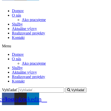
Domov
O nás
Ako pracujeme
Služby
Aktuálne výzvy
Realizované projekty
Kontakt
Menu
Domov
O nás
Ako pracujeme
Služby
Aktuálne výzvy
Realizované projekty
Kontakt
Vyhľadať
Vyhľadať
cebook
Instagram
Linkedin