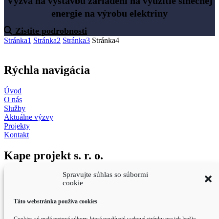
Výzva na výstavbu zariadení na využitie slnečnej
energie na výrobu elektriny
Zistite podrobnosti
Stránka
1
Stránka
2
Stránka
3
Stránka
4
Rýchla navigácia
Úvod
O nás
Služby
Aktuálne výzvy
Projekty
Kontakt
Kape projekt s. r. o.
Spravujte súhlas so súbormi
Ruská Nová Ves 334
cookie
Prešov 080 05
Slovensko
Táto webstránka používa cookies
Informácie