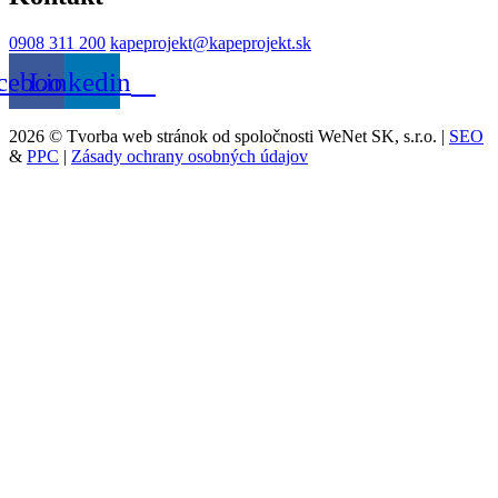
0908 311 200
kapeprojekt@kapeprojekt.sk
cebook
Linkedin
2026 © Tvorba web stránok od spoločnosti WeNet SK, s.r.o. |
SEO
&
PPC
|
Zásady ochrany osobných údajov