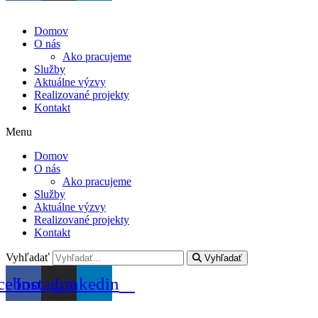
Domov
O nás
Ako pracujeme
Služby
Aktuálne výzvy
Realizované projekty
Kontakt
Menu
Domov
O nás
Ako pracujeme
Služby
Aktuálne výzvy
Realizované projekty
Kontakt
Vyhľadať
Vyhľadať
cebook
Instagram
Linkedin