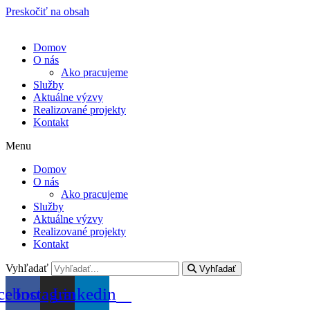
Preskočiť na obsah
Domov
O nás
Ako pracujeme
Služby
Aktuálne výzvy
Realizované projekty
Kontakt
Menu
Domov
O nás
Ako pracujeme
Služby
Aktuálne výzvy
Realizované projekty
Kontakt
Vyhľadať
Vyhľadať
cebook
Instagram
Linkedin