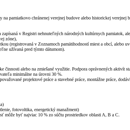
 na pamiatkovo chránenej verejnej budove alebo historickej verejnej 
 zapísaná v Registri nehnuteľných národných kultúrnych pamiatok, a
ej zóne),
atkou (registrovaná v Zoznamoch pamätihodností miest a obcí, alebo uv
ateľne užívaná pred týmto dátumom).
činnosti alebo na zmiešané využitie. Podpora oprávnených aktivít st
ovateľa minimálne na úrovni 30 %.
 považované projektové práce a stavebné práce, montážne práce, dodá
a)
tlenie, fotovoltika, energetický manažment)
asť môže byť najviac 10 % zo súčtu prostriedkov oblasti A, B a C.