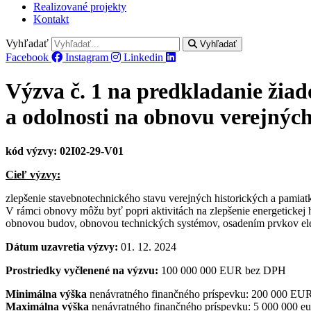
Realizované projekty
Kontakt
Vyhľadať
Vyhľadať
Facebook
Instagram
Linkedin
Výzva č. 1 na predkladanie žia
a odolnosti na obnovu verejnýc
kód výzvy: 02I02-29-V01
Cieľ výzvy:
zlepšenie stavebnotechnického stavu verejných historických a pamiat
V rámci obnovy môžu byť popri aktivitách na zlepšenie energetickej h
obnovou budov, obnovou technických systémov, osadením prvkov elek
Dátum uzavretia výzvy:
01. 12. 2024
Prostriedky vyčlenené na výzvu:
100 000 000 EUR bez DPH
Minimálna výška
nenávratného finančného príspevku: 200 000 E
Maximálna výška
nenávratného finančného príspevku: 5 000 000 e