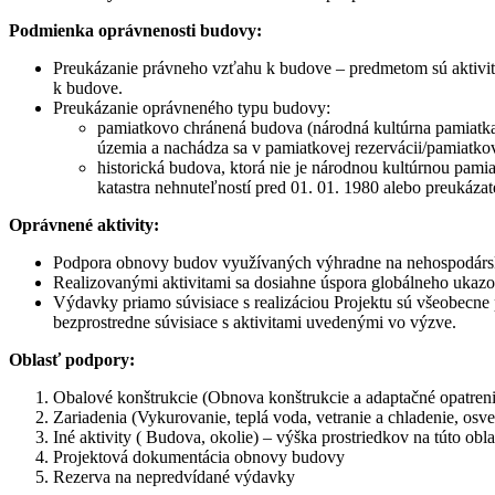
Podmienka oprávnenosti budovy:
Preukázanie právneho vzťahu k budove – predmetom sú aktivity
k budove.
Preukázanie oprávneného typu budovy:
pamiatkovo chránená budova (národná kultúrna pamiatka
územia a nachádza sa v pamiatkovej rezervácii/pamiatkov
historická budova, ktorá nie je národnou kultúrnou pami
katastra nehnuteľností pred 01. 01. 1980 alebo preukáz
Oprávnené aktivity:
Podpora obnovy budov využívaných výhradne na nehospodárske 
Realizovanými aktivitami sa dosiahne úspora globálneho ukaz
Výdavky priamo súvisiace s realizáciou Projektu sú všeobecne
bezprostredne súvisiace s aktivitami uvedenými vo výzve.
Oblasť podpory:
Obalové konštrukcie (Obnova konštrukcie a adaptačné opatreni
Zariadenia (Vykurovanie, teplá voda, vetranie a chladenie, osve
Iné aktivity ( Budova, okolie) – výška prostriedkov na túto obl
Projektová dokumentácia obnovy budovy
Rezerva na nepredvídané výdavky