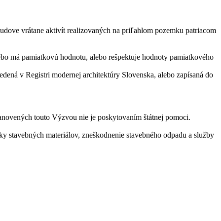
budove vrátane aktivít realizovaných na priľahlom pozemku patriacom
lebo má pamiatkovú hodnotu, alebo rešpektuje hodnoty pamiatkového
edená v Registri modernej architektúry Slovenska, alebo zapísaná do
anovených touto Výzvou nie je poskytovaním štátnej pomoci.
vky stavebných materiálov, zneškodnenie stavebného odpadu a služby