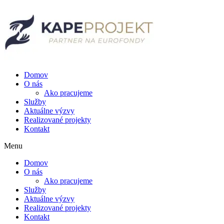
Preskočiť
na
obsah
Domov
O nás
Ako pracujeme
Služby
Aktuálne výzvy
Realizované projekty
Kontakt
Menu
Domov
O nás
Ako pracujeme
Služby
Aktuálne výzvy
Realizované projekty
Kontakt