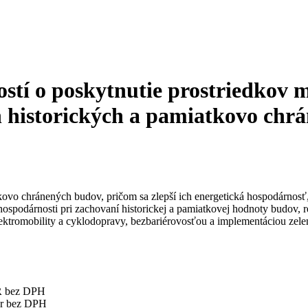
dostí o poskytnutie prostriedko
h historických a pamiatkovo chr
kovo chránených budov, pričom sa zlepší ich energetická hospodárnosť, 
ospodárnosti pri zachovaní historickej a pamiatkovej hodnoty budov, re
tromobility a cyklodopravy, bezbariérovosťou a implementáciou zelen
UR bez DPH
ur bez DPH