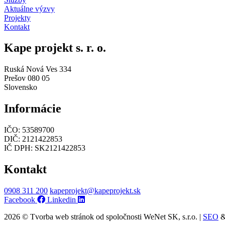
Aktuálne výzvy
Projekty
Kontakt
Kape projekt s. r. o.
Ruská Nová Ves 334
Prešov 080 05
Slovensko
Informácie
IČO: 53589700
DIČ: 2121422853
IČ DPH: SK2121422853
Kontakt
0908 311 200
kapeprojekt@kapeprojekt.sk
Facebook
Linkedin
2026 © Tvorba web stránok od spoločnosti WeNet SK, s.r.o. |
SEO