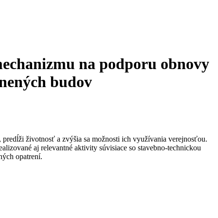
v mechanizmu na podporu obnovy
ánených budov
predĺži životnosť a zvýšia sa možnosti ich využívania verejnosťou.
alizované aj relevantné aktivity súvisiace so stavebno-technickou
ých opatrení.