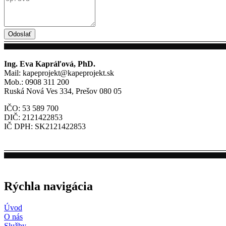
Odoslať
Ing. Eva Kapráľová, PhD.
Mail: kapeprojekt@kapeprojekt.sk
Mob.: 0908 311 200
Ruská Nová Ves 334, Prešov 080 05
IČO: 53 589 700
DIČ: 2121422853
IČ DPH: SK2121422853
Rýchla navigácia
Úvod
O nás
Služby