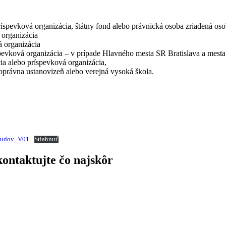
 príspevková organizácia, štátny fond alebo právnická osoba zriadená o
 organizácia
á organizácia
spevková organizácia – v prípade Hlavného mesta SR Bratislava a mesta
 alebo príspevková organizácia,
právna ustanovizeň alebo verejná vysoká škola.
-budov_V01
Stiahnuť
ontaktujte čo najskôr