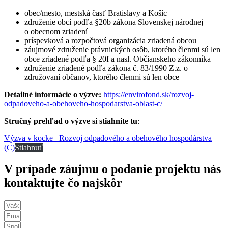
obec/mesto, mestská časť Bratislavy a Košíc
združenie obcí podľa §20b zákona Slovenskej národnej
o obecnom zriadení
príspevková a rozpočtová organizácia zriadená obcou
záujmové združenie právnických osôb, ktorého členmi sú len
obce zriadené podľa § 20f a nasl. Občianskeho zákonníka
združenie zriadené podľa zákona č. 83/1990 Z.z. o
združovaní občanov, ktorého členmi sú len obce
Detailné informácie o výzve:
https://envirofond.sk/rozvoj-
odpadoveho-a-obehoveho-hospodarstva-oblast-c/
Stručný prehľad o výzve si stiahnite tu
:
Výzva v kocke _Rozvoj odpadového a obehového hospodárstva
(C)
Stiahnuť
V prípade záujmu o podanie projektu nás
kontaktujte čo najskôr