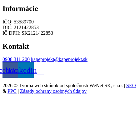
Informácie
IČO: 53589700
DIČ: 2121422853
IČ DPH: SK2121422853
Kontakt
0908 311 200
kapeprojekt@kapeprojekt.sk
cebook
Linkedin
2026 © Tvorba web stránok od spoločnosti WeNet SK, s.r.o. |
SEO
&
PPC
|
Zásady ochrany osobných údajov