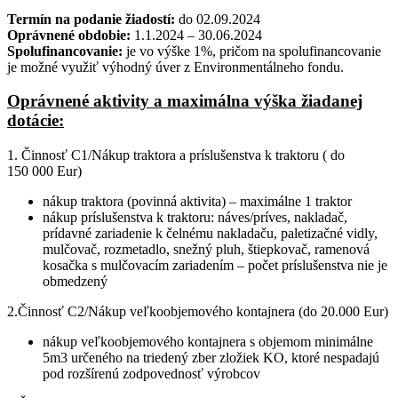
Termín na podanie žiadostí:
do 02.09.2024
Oprávnené obdobie:
1.1.2024 – 30.06.2024
Spolufinancovanie:
je vo výške 1%, pričom na spolufinancovanie
je možné využiť výhodný úver z Environmentálneho fondu.
Oprávnené aktivity a maximálna výška žiadanej
dotácie:
1. Činnosť C1/Nákup traktora a príslušenstva k traktoru ( do
150 000 Eur)
nákup traktora (povinná aktivita) – maximálne 1 traktor
nákup príslušenstva k traktoru: náves/príves, nakladač,
prídavné zariadenie k čelnému nakladaču, paletizačné vidly,
mulčovač, rozmetadlo, snežný pluh, štiepkovač, ramenová
kosačka s mulčovacím zariadením – počet príslušenstva nie je
obmedzený
2.Činnosť C2/Nákup veľkoobjemového kontajnera (do 20.000 Eur)
nákup veľkoobjemového kontajnera s objemom minimálne
5m3 určeného na triedený zber zložiek KO, ktoré nespadajú
pod rozšírenú zodpovednosť výrobcov