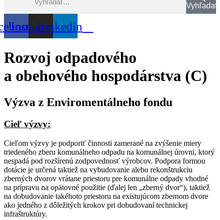
Vyhľadať
cebook
Instagram
Linkedin
Rozvoj odpadového
a obehového hospodárstva (C)
Výzva z Enviromentálneho fondu
Cieľ výzvy:
Cieľom výzvy je podporiť činnosti zamerané na zvýšenie miery
triedeného zberu komunálneho odpadu na komunálnej úrovni, ktorý
nespadá pod rozšírenú zodpovednosť výrobcov. Podpora formou
dotácie je určená taktiež na vybudovanie alebo rekonštrukciu
zberných dvorov vrátane priestoru pre komunálne odpady vhodné
na prípravu na opätovné použitie (ďalej len „zberný dvor“), taktiež
na dobudovanie takéhoto priestoru na existujúcom zbernom dvore
ako jedného z dôležitých krokov pri dobudovaní technickej
infraštruktúry.