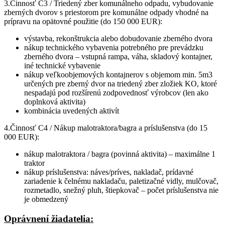
3.Činnosť C3 / Triedený zber komunálneho odpadu, vybudovanie
zberných dvorov s priestorom pre komunálne odpady vhodné na
prípravu na opätovné použitie (do 150 000 EUR):
výstavba, rekonštrukcia alebo dobudovanie zberného dvora
nákup technického vybavenia potrebného pre prevádzku
zberného dvora – vstupná rampa, váha, skladový kontajner,
iné technické vybavenie
nákup veľkoobjemových kontajnerov s objemom min. 5m3
určených pre zberný dvor na triedený zber zložiek KO, ktoré
nespadajú pod rozšírenú zodpovednosť výrobcov (len ako
doplnková aktivita)
kombinácia uvedených aktivít
4.Činnosť C4 / Nákup malotraktora/bagra a príslušenstva (do 15
000 EUR):
nákup malotraktora / bagra (povinná aktivita) – maximálne 1
traktor
nákup príslušenstva: náves/príves, nakladač, prídavné
zariadenie k čelnému nakladaču, paletizačné vidly, mulčovač,
rozmetadlo, snežný pluh, štiepkovač – počet príslušenstva nie
je obmedzený
Oprávnení žiadatelia: